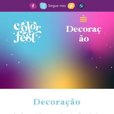
Segue-nos
Decoraç
ão
Decoração